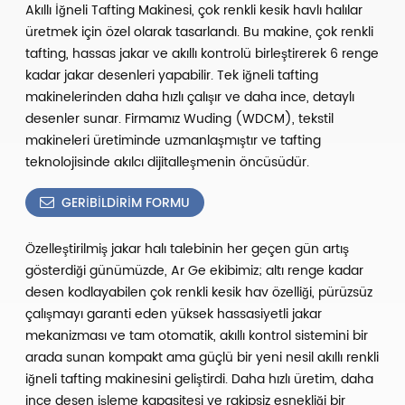
Akıllı İğneli Tafting Makinesi, çok renkli kesik havlı halılar
üretmek için özel olarak tasarlandı. Bu makine, çok renkli
tafting, hassas jakar ve akıllı kontrolü birleştirerek 6 renge
kadar jakar desenleri yapabilir. Tek iğneli tafting
makinelerinden daha hızlı çalışır ve daha ince, detaylı
desenler sunar. Firmamız Wuding (WDCM), tekstil
makineleri üretiminde uzmanlaşmıştır ve tafting
teknolojisinde akılcı dijitalleşmenin öncüsüdür.
GERIBILDIRIM FORMU
Özelleştirilmiş jakar halı talebinin her geçen gün artış
gösterdiği günümüzde, Ar Ge ekibimiz; altı renge kadar
desen kodlayabilen çok renkli kesik hav özelliği, pürüzsüz
çalışmayı garanti eden yüksek hassasiyetli jakar
mekanizması ve tam otomatik, akıllı kontrol sistemini bir
arada sunan kompakt ama güçlü bir yeni nesil akıllı renkli
iğneli tafting makinesini geliştirdi. Daha hızlı üretim, daha
ince desen işleme kapasitesi ve rakipsiz esnekliği bir