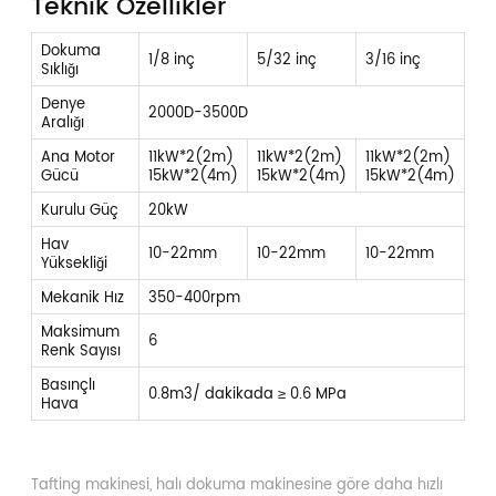
Teknik Özellikler
Dokuma
1/8 inç
5/32 inç
3/16 inç
Sıklığı
Denye
2000D-3500D
Aralığı
Ana Motor
11kW*2(2m)
11kW*2(2m)
11kW*2(2m)
Gücü
15kW*2(4m)
15kW*2(4m)
15kW*2(4m)
Kurulu Güç
20kW
Hav
10-22mm
10-22mm
10-22mm
Yüksekliği
Mekanik Hız
350-400rpm
Maksimum
6
Renk Sayısı
Basınçlı
0.8m3/ dakikada ≥ 0.6 MPa
Hava
Tafting makinesi, halı dokuma makinesine göre daha hızlı