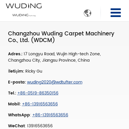

Changzhou Wuding Carpet Machinery
Co., Ltd. (WDCM)
Adres.:
17 Longyu Road, Wujin High-tech Zone,
Changzhou City, Jiangsu Province, China
İletişim:
Ricky Gu
E-posta:
wuding2020@wdtufter.com
Tel.:
+86-0519-86350156
Mobil:
+86-13916563656
WhatsApp
:
+86-13916563656
WeChat
: 13916563656